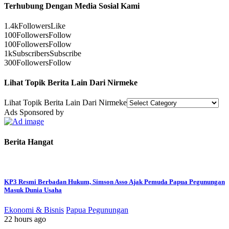
Terhubung Dengan Media Sosial Kami
1.4k
Followers
Like
100
Followers
Follow
100
Followers
Follow
1k
Subscribers
Subscribe
300
Followers
Follow
Lihat Topik Berita Lain Dari Nirmeke
Lihat Topik Berita Lain Dari Nirmeke
Ads Sponsored by
Berita Hangat
KP3 Resmi Berbadan Hukum, Simson Asso Ajak Pemuda Papua Pegunungan
Masuk Dunia Usaha
Ekonomi & Bisnis
Papua Pegunungan
22 hours ago