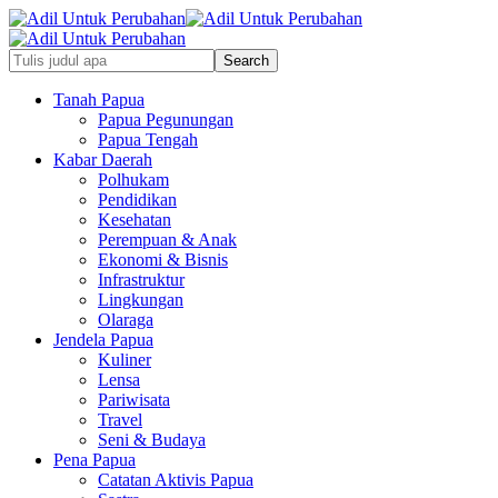
Tanah Papua
Papua Pegunungan
Papua Tengah
Kabar Daerah
Polhukam
Pendidikan
Kesehatan
Perempuan & Anak
Ekonomi & Bisnis
Infrastruktur
Lingkungan
Olaraga
Jendela Papua
Kuliner
Lensa
Pariwisata
Travel
Seni & Budaya
Pena Papua
Catatan Aktivis Papua