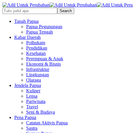
Tanah Papua
Papua Pegunungan
Papua Tengah
Kabar Daerah
Polhukam
Pendidikan
Kesehatan
Perempuan & Anak
Ekonomi & Bisnis
Infrastruktur
Lingkungan
Olaraga
Jendela Papua
Kuliner
Lensa
Pariwisata
Travel
Seni & Budaya
Pena Papua
Catatan Aktivis Papua
Sastra