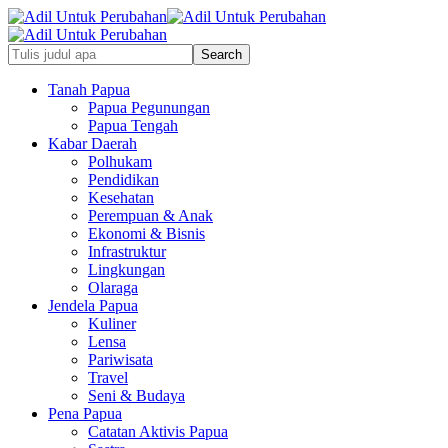
Tanah Papua
Papua Pegunungan
Papua Tengah
Kabar Daerah
Polhukam
Pendidikan
Kesehatan
Perempuan & Anak
Ekonomi & Bisnis
Infrastruktur
Lingkungan
Olaraga
Jendela Papua
Kuliner
Lensa
Pariwisata
Travel
Seni & Budaya
Pena Papua
Catatan Aktivis Papua