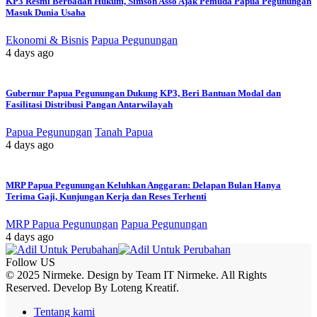
KP3 Resmi Berbadan Hukum, Simson Asso Ajak Pemuda Papua Pegunungan
Masuk Dunia Usaha
Ekonomi & Bisnis
Papua Pegunungan
4 days ago
Gubernur Papua Pegunungan Dukung KP3, Beri Bantuan Modal dan
Fasilitasi Distribusi Pangan Antarwilayah
Papua Pegunungan
Tanah Papua
4 days ago
MRP Papua Pegunungan Keluhkan Anggaran: Delapan Bulan Hanya
Terima Gaji, Kunjungan Kerja dan Reses Terhenti
MRP Papua Pegunungan
Papua Pegunungan
4 days ago
Follow US
© 2025 Nirmeke. Design by Team IT Nirmeke. All Rights
Reserved. Develop By Loteng Kreatif.
Tentang kami