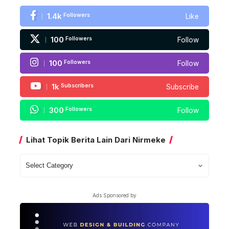
1.4k
Followers
Like
100
Followers
Follow
100
Followers
Follow
1k
Subscribers
Subscribe
300
Followers
Follow
Lihat Topik Berita Lain Dari Nirmeke
Lihat
Topik
Berita
Ads Sponsored by
Lain
Dari
Nirmeke