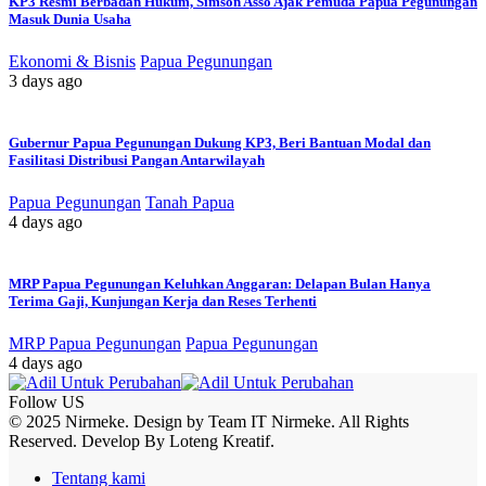
KP3 Resmi Berbadan Hukum, Simson Asso Ajak Pemuda Papua Pegunungan
Masuk Dunia Usaha
Ekonomi & Bisnis
Papua Pegunungan
3 days ago
Gubernur Papua Pegunungan Dukung KP3, Beri Bantuan Modal dan
Fasilitasi Distribusi Pangan Antarwilayah
Papua Pegunungan
Tanah Papua
4 days ago
MRP Papua Pegunungan Keluhkan Anggaran: Delapan Bulan Hanya
Terima Gaji, Kunjungan Kerja dan Reses Terhenti
MRP Papua Pegunungan
Papua Pegunungan
4 days ago
Follow US
© 2025 Nirmeke. Design by Team IT Nirmeke. All Rights
Reserved. Develop By Loteng Kreatif.
Tentang kami