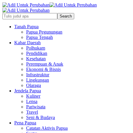
Tanah Papua
Papua Pegunungan
Papua Tengah
Kabar Daerah
Polhukam
Pendidikan
Kesehatan
Perempuan & Anak
Ekonomi & Bisnis
Infrastruktur
Lingkungan
Olaraga
Jendela Papua
Kuliner
Lensa
Pariwisata
Travel
Seni & Budaya
Pena Papua
Catatan Aktivis Papua