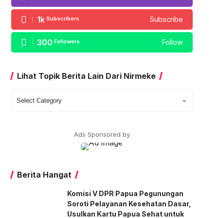
1k
Subscribers
Subscribe
300
Followers
Follow
Lihat Topik Berita Lain Dari Nirmeke
Lihat
Topik
Berita
Lain
Ads Sponsored by
Dari
Nirmeke
Berita Hangat
Komisi V DPR Papua Pegunungan
Soroti Pelayanan Kesehatan Dasar,
Usulkan Kartu Papua Sehat untuk