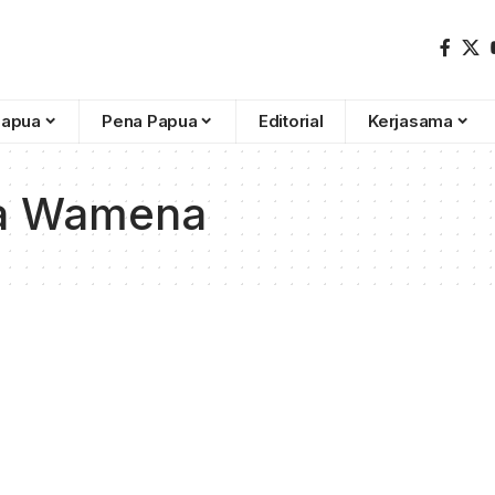
Papua
Pena Papua
Editorial
Kerjasama
ta Wamena