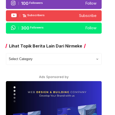
100
Followers
Follow
1k
Subscribers
Subscribe
300
Followers
Follow
Lihat Topik Berita Lain Dari Nirmeke
Lihat
Topik
Berita
Lain
Ads Sponsored by
Dari
Nirmeke