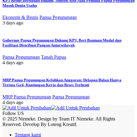
KP3 Resmi Berbadan Hukum, Simson Asso Ajak Pemuda Papua Pegunungan
Masuk Dunia Usaha
Ekonomi & Bisnis
Papua Pegunungan
3 days ago
Gubernur Papua Pegunungan Dukung KP3, Beri Bantuan Modal dan
Fasilitasi Distribusi Pangan Antarwilayah
Papua Pegunungan
Tanah Papua
4 days ago
MRP Papua Pegunungan Keluhkan Anggaran: Delapan Bulan Hanya
Terima Gaji, Kunjungan Kerja dan Reses Terhenti
MRP Papua Pegunungan
Papua Pegunungan
4 days ago
Follow US
© 2025 Nirmeke. Design by Team IT Nirmeke. All Rights
Reserved. Develop By Loteng Kreatif.
Tentang kami