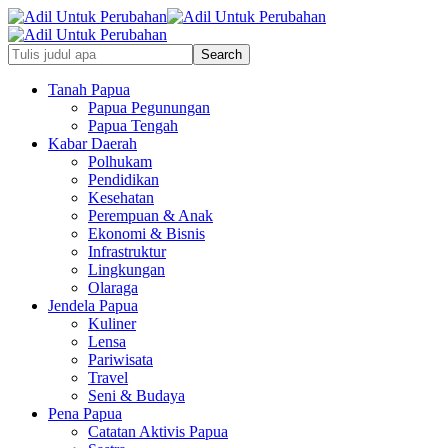
Tanah Papua
Papua Pegunungan
Papua Tengah
Kabar Daerah
Polhukam
Pendidikan
Kesehatan
Perempuan & Anak
Ekonomi & Bisnis
Infrastruktur
Lingkungan
Olaraga
Jendela Papua
Kuliner
Lensa
Pariwisata
Travel
Seni & Budaya
Pena Papua
Catatan Aktivis Papua