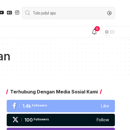
6
an
Terhubung Dengan Media Sosial Kami
1.4k
Followers
Like
100
Followers
Follow