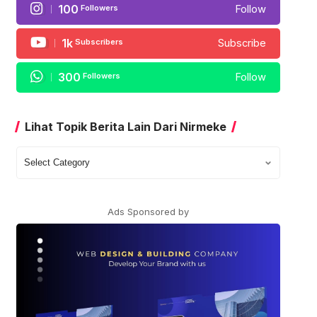
100
Followers
Follow
1k
Subscribers
Subscribe
300
Followers
Follow
Lihat Topik Berita Lain Dari Nirmeke
Lihat
Topik
Berita
Lain
Ads Sponsored by
Dari
Nirmeke