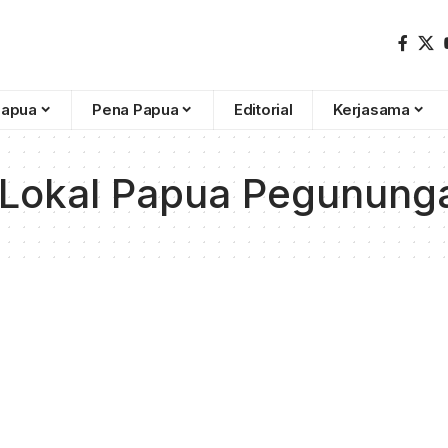
Papua
Pena Papua
Editorial
Kerjasama
okal Papua Pegunung