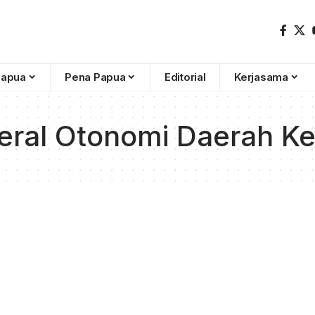
Papua
Pena Papua
Editorial
Kerjasama
deral Otonomi Daerah K