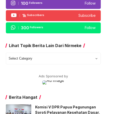
100
Followers
Follow
1k
Subscribers
Subscribe
300
Followers
Follow
Lihat Topik Berita Lain Dari Nirmeke
Lihat
Topik
Berita
Lain
Ads Sponsored by
Dari
Nirmeke
Berita Hangat
Komisi V DPR Papua Pegunungan
Soroti Pelayanan Kesehatan Dasar,