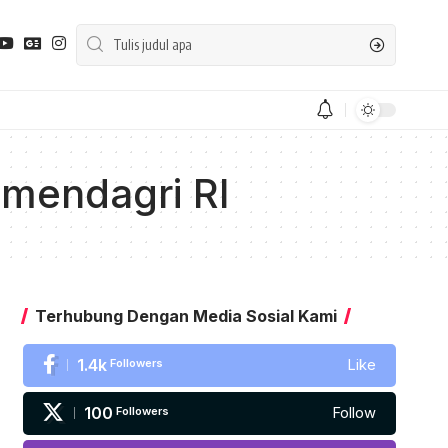
emendagri RI
Terhubung Dengan Media Sosial Kami
1.4k
Followers
Like
100
Followers
Follow