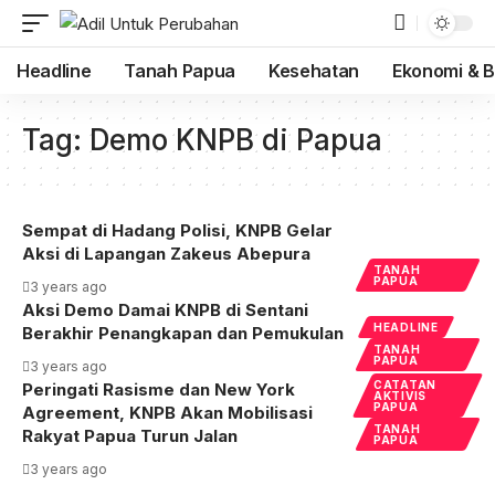
Headline
Tanah Papua
Kesehatan
Ekonomi & B
Tag:
Demo KNPB di Papua
Sempat di Hadang Polisi, KNPB Gelar
Aksi di Lapangan Zakeus Abepura
TANAH
PAPUA
3 years ago
Aksi Demo Damai KNPB di Sentani
HEADLINE
Berakhir Penangkapan dan Pemukulan
TANAH
PAPUA
3 years ago
CATATAN
Peringati Rasisme dan New York
AKTIVIS
PAPUA
Agreement, KNPB Akan Mobilisasi
TANAH
Rakyat Papua Turun Jalan
PAPUA
3 years ago