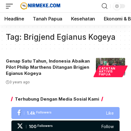
Headline
Tanah Papua
Kesehatan
Ekonomi & B
Tag:
Brigjend Egianus Kogeya
Genap Satu Tahun, Indonesia Abaikan
Pilot Philip Marthens Ditangan Brigjen
CATATAN
AKTIVIS
Egianus Kogeya
PAPUA
3 years ago
Terhubung Dengan Media Sosial Kami
1.4k
Followers
Like
100
Followers
Follow