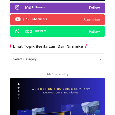
100
Followers
Follow
1k
Subscribers
Subscribe
300
Followers
Follow
Lihat Topik Berita Lain Dari Nirmeke
Lihat
Topik
Berita
Ads Sponsored by
Lain
Dari
Nirmeke