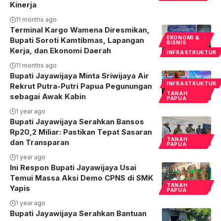
Kinerja
11 months ago
Terminal Kargo Wamena Diresmikan,
EKONOMI &
Bupati Soroti Kamtibmas, Lapangan
BISNIS
Kerja, dan Ekonomi Daerah
INFRASTRUKTUR
11 months ago
Bupati Jayawijaya Minta Sriwijaya Air
INFRASTRUKTUR
Rekrut Putra-Putri Papua Pegunungan
TANAH
sebagai Awak Kabin
PAPUA
1 year ago
Bupati Jayawijaya Serahkan Bansos
Rp20,2 Miliar: Pastikan Tepat Sasaran
TANAH
dan Transparan
PAPUA
1 year ago
Ini Respon Bupati Jayawijaya Usai
Temui Massa Aksi Demo CPNS di SMK
TANAH
Yapis
PAPUA
1 year ago
Bupati Jayawijaya Serahkan Bantuan