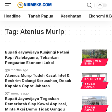
Headline
Tanah Papua
Kesehatan
Ekonomi & B
Tag:
Atenius Murip
Bupati Jayawijaya Kunjungi Petani
Kopi Walelagama, Tekankan
EKONOMI &
Penguatan Ekonomi Lokal
BISNIS
6 months ago
Atenius Murip Tuduh Kasat Intel &
POLHUKAM
Reskrim Dalangi Kerusuhan, Desak
TANAH
Kapolda Copot Jabatan
PAPUA
11 months ago
Bupati Jayawijaya Tegaskan
Pemerintah Siap Kawal Aspirasi,
TANAH
Minta Aksi Demo Tidak Ganggu
PAPUA