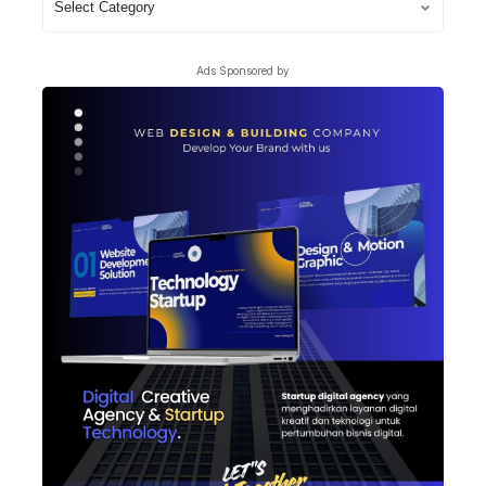
Topik
Berita
Ads Sponsored by
Lain
Dari
Nirmeke