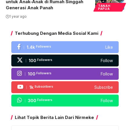
untuk Anak-Anak di Rumah Singgah
TANAH
Generasi Anak Panah
PAPUA
1 year ago
Terhubung Dengan Media Sosial Kami
1.4k
Followers
Like
100
Followers
Follow
100
Followers
Follow
1k
Subscribers
Subscribe
300
Followers
Follow
Lihat Topik Berita Lain Dari Nirmeke
Lihat