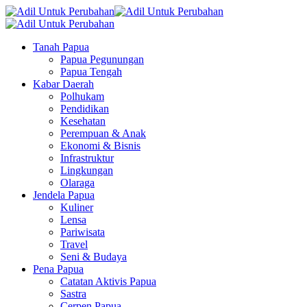
Tanah Papua
Papua Pegunungan
Papua Tengah
Kabar Daerah
Polhukam
Pendidikan
Kesehatan
Perempuan & Anak
Ekonomi & Bisnis
Infrastruktur
Lingkungan
Olaraga
Jendela Papua
Kuliner
Lensa
Pariwisata
Travel
Seni & Budaya
Pena Papua
Catatan Aktivis Papua
Sastra
Cerpen Papua