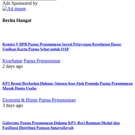
Topik
Ads Sponsored by
Berita
Lain
Dari
Berita Hangat
Nirmeke
Komisi V DPR Papua Pegunungan Soroti Pelayanan Kesehatan Dasar,
Usulkan Kartu Papua Sehat untuk OAP
Kesehatan
Papua Pegunungan
2 days ago
KP3 Resmi Berbadan Hukum, Simson Asso Ajak Pemuda Papua Pegunungan
Masuk Dunia Usaha
Ekonomi & Bisnis
Papua Pegunungan
3 days ago
Gubernur Papua Pegunungan Dukung KP3, Beri Bantuan Modal dan
Fasilitasi Distribusi Pangan Antarwilayah