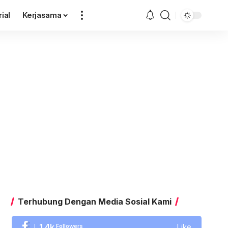
rial
Kerjasama
Terhubung Dengan Media Sosial Kami
1.4k
Followers
Like