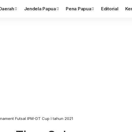
Daerah
Jendela Papua
Pena Papua
Editorial
Ke
nament Futsal IPM-DT Cup I tahun 2021