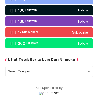
100
Followers
Follow
100
Followers
Follow
1k
Subscribers
Subscribe
300
Followers
Follow
Lihat Topik Berita Lain Dari Nirmeke
Lihat
Topik
Berita
Lain
Ads Sponsored by
Dari
Nirmeke