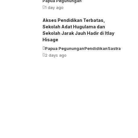
Papua Pegunungan
1 day ago
Akses Pendidikan Terbatas,
Sekolah Adat Hugulama dan
Sekolah Jarak Jauh Hadir di Itlay
Hisage
Papua Pegunungan
Pendidikan
Sastra
2 days ago