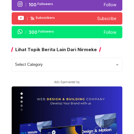
100
Followers
Follow
1k
Subscribers
Subscribe
300
Followers
Follow
Lihat Topik Berita Lain Dari Nirmeke
Lihat
Topik
Berita
Ads Sponsored by
Lain
Dari
Nirmeke