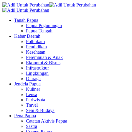
Tanah Papua
Papua Pegunungan
Papua Tengah
Kabar Daerah
Polhukam
Pendidikan
Kesehatan
Perempuan & Anak
Ekonomi & Bisnis
Infrastruktur
Lingkungan
Olaraga
Jendela Papua
Kuliner
Lensa
Pariwisata
Travel
Seni & Budaya
Pena Papua
Catatan Aktivis Papua
Sastra
Cerpen Papua