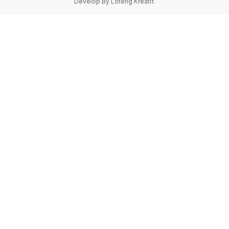
Develop By Loteng Kreatif.