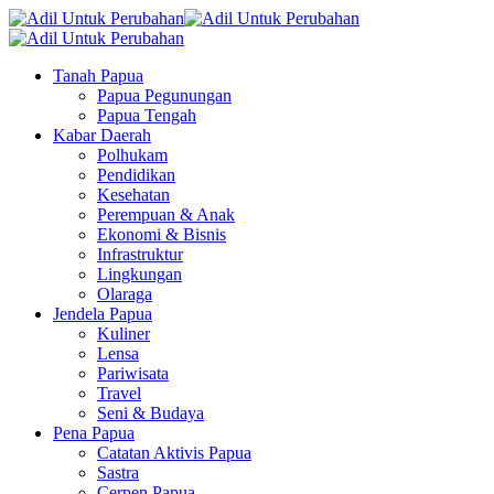
Tanah Papua
Papua Pegunungan
Papua Tengah
Kabar Daerah
Polhukam
Pendidikan
Kesehatan
Perempuan & Anak
Ekonomi & Bisnis
Infrastruktur
Lingkungan
Olaraga
Jendela Papua
Kuliner
Lensa
Pariwisata
Travel
Seni & Budaya
Pena Papua
Catatan Aktivis Papua
Sastra
Cerpen Papua