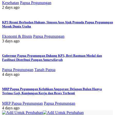
Kesehatan
Papua Pegunungan
2 days ago
KP3 Resmi Berbadan Hukum, Simson Asso Ajak Pemuda Papua Pegunungan
Masuk Dunia Usaha
Ekonomi & Bisnis
Papua Pegunungan
3 days ago
Gubernur Papua Pegunungan Dukung KP3, Beri Bantuan Modal dan
Fasilitasi Distribusi Pangan Antarwilayah
Papua Pegunungan
Tanah Papua
4 days ago
MRP Papua Pegunungan Keluhkan Anggaran: Delapan Bulan Hanya
Terima Gaji, Kunjungan Kerja dan Reses Terhenti
MRP Papua Pegunungan
Papua Pegunungan
4 days ago