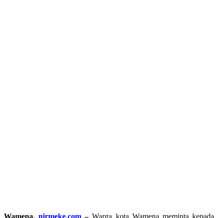
Wamena,
nirmeke.com
–
Warga kota Wamena meminta kepada