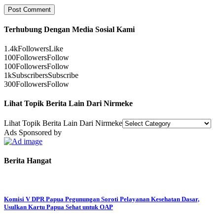
Terhubung Dengan Media Sosial Kami
1.4k
Followers
Like
100
Followers
Follow
100
Followers
Follow
1k
Subscribers
Subscribe
300
Followers
Follow
Lihat Topik Berita Lain Dari Nirmeke
Lihat Topik Berita Lain Dari Nirmeke
Ads Sponsored by
Berita Hangat
Komisi V DPR Papua Pegunungan Soroti Pelayanan Kesehatan Dasar,
Usulkan Kartu Papua Sehat untuk OAP