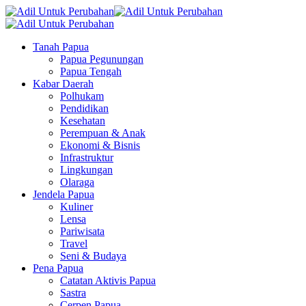
Tanah Papua
Papua Pegunungan
Papua Tengah
Kabar Daerah
Polhukam
Pendidikan
Kesehatan
Perempuan & Anak
Ekonomi & Bisnis
Infrastruktur
Lingkungan
Olaraga
Jendela Papua
Kuliner
Lensa
Pariwisata
Travel
Seni & Budaya
Pena Papua
Catatan Aktivis Papua
Sastra
Cerpen Papua