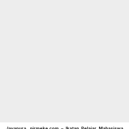
Jayapura,
nirmeke.com
– Ikatan Pelajar Mahasiswa