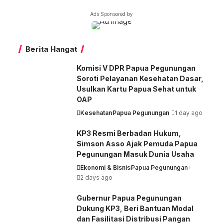
Berita
Ads Sponsored by
Lain
Dari
Nirmeke
Berita Hangat
Komisi V DPR Papua Pegunungan
Soroti Pelayanan Kesehatan Dasar,
Usulkan Kartu Papua Sehat untuk
OAP
Kesehatan
Papua Pegunungan
1 day ago
KP3 Resmi Berbadan Hukum,
Simson Asso Ajak Pemuda Papua
Pegunungan Masuk Dunia Usaha
Ekonomi & Bisnis
Papua Pegunungan
2 days ago
Gubernur Papua Pegunungan
Dukung KP3, Beri Bantuan Modal
dan Fasilitasi Distribusi Pangan