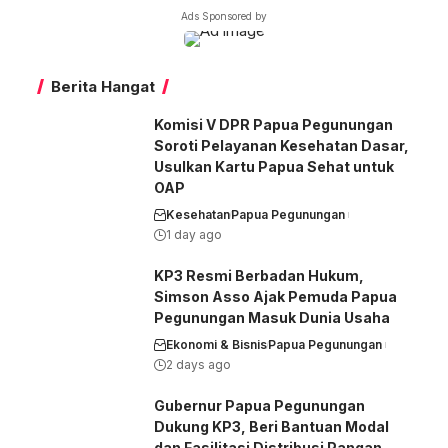
Ads Sponsored by
Lain
Dari
Nirmeke
Berita Hangat
Komisi V DPR Papua Pegunungan
Soroti Pelayanan Kesehatan Dasar,
Usulkan Kartu Papua Sehat untuk
OAP
Kesehatan
Papua Pegunungan
1 day ago
KP3 Resmi Berbadan Hukum,
Simson Asso Ajak Pemuda Papua
Pegunungan Masuk Dunia Usaha
Ekonomi & Bisnis
Papua Pegunungan
2 days ago
Gubernur Papua Pegunungan
Dukung KP3, Beri Bantuan Modal
dan Fasilitasi Distribusi Pangan