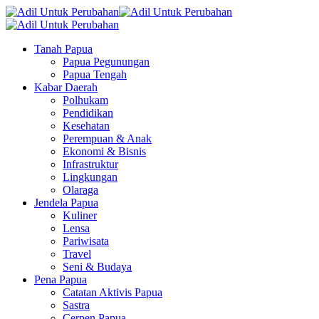
Tanah Papua
Papua Pegunungan
Papua Tengah
Kabar Daerah
Polhukam
Pendidikan
Kesehatan
Perempuan & Anak
Ekonomi & Bisnis
Infrastruktur
Lingkungan
Olaraga
Jendela Papua
Kuliner
Lensa
Pariwisata
Travel
Seni & Budaya
Pena Papua
Catatan Aktivis Papua
Sastra
Cerpen Papua