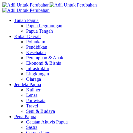
Tanah Papua
Papua Pegunungan
Papua Tengah
Kabar Daerah
Polhukam
Pendidikan
Kesehatan
Perempuan & Anak
Ekonomi & Bisnis
Infrastruktur
Lingkungan
Olaraga
Jendela Papua
Kuliner
Lensa
Pariwisata
Travel
Seni & Budaya
Pena Papua
Catatan Aktivis Papua
Sastra
Cerpen Papua