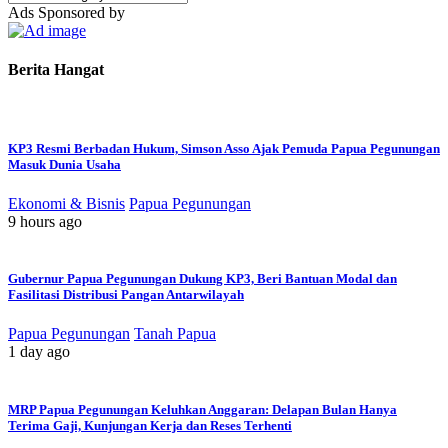
Topik
Ads Sponsored by
Berita
Lain
Dari
Berita Hangat
Nirmeke
KP3 Resmi Berbadan Hukum, Simson Asso Ajak Pemuda Papua Pegunungan
Masuk Dunia Usaha
Ekonomi & Bisnis
Papua Pegunungan
9 hours ago
Gubernur Papua Pegunungan Dukung KP3, Beri Bantuan Modal dan
Fasilitasi Distribusi Pangan Antarwilayah
Papua Pegunungan
Tanah Papua
1 day ago
MRP Papua Pegunungan Keluhkan Anggaran: Delapan Bulan Hanya
Terima Gaji, Kunjungan Kerja dan Reses Terhenti