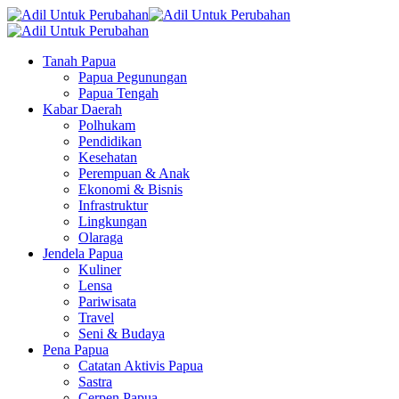
Tanah Papua
Papua Pegunungan
Papua Tengah
Kabar Daerah
Polhukam
Pendidikan
Kesehatan
Perempuan & Anak
Ekonomi & Bisnis
Infrastruktur
Lingkungan
Olaraga
Jendela Papua
Kuliner
Lensa
Pariwisata
Travel
Seni & Budaya
Pena Papua
Catatan Aktivis Papua
Sastra
Cerpen Papua