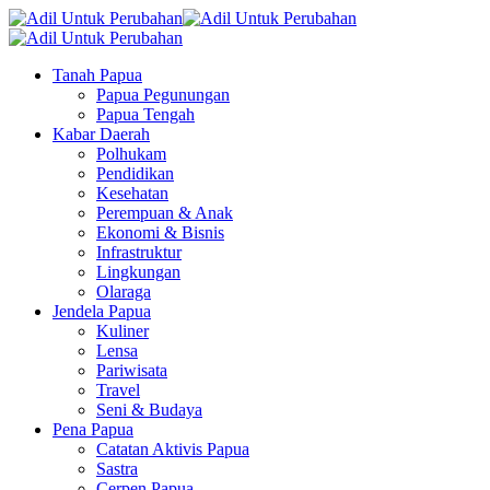
Tanah Papua
Papua Pegunungan
Papua Tengah
Kabar Daerah
Polhukam
Pendidikan
Kesehatan
Perempuan & Anak
Ekonomi & Bisnis
Infrastruktur
Lingkungan
Olaraga
Jendela Papua
Kuliner
Lensa
Pariwisata
Travel
Seni & Budaya
Pena Papua
Catatan Aktivis Papua
Sastra
Cerpen Papua