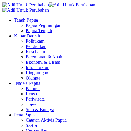
Tanah Papua
Papua Pegunungan
Papua Tengah
Kabar Daerah
Polhukam
Pendidikan
Kesehatan
Perempuan & Anak
Ekonomi & Bisnis
Infrastruktur
Lingkungan
Olaraga
Jendela Papua
Kuliner
Lensa
Pariwisata
Travel
Seni & Budaya
Pena Papua
Catatan Aktivis Papua
Sastra
Cerpen Papua