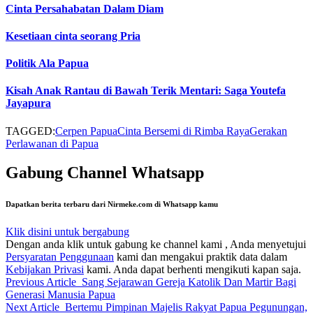
Cinta Persahabatan Dalam Diam
Kesetiaan cinta seorang Pria
Politik Ala Papua
Kisah Anak Rantau di Bawah Terik Mentari: Saga Youtefa
Jayapura
TAGGED:
Cerpen Papua
Cinta Bersemi di Rimba Raya
Gerakan
Perlawanan di Papua
Gabung Channel Whatsapp
Dapatkan berita terbaru dari Nirmeke.com di Whatsapp kamu
Klik disini untuk bergabung
Dengan anda klik untuk gabung ke channel kami , Anda menyetujui
Persyaratan Penggunaan
kami dan mengakui praktik data dalam
Kebijakan Privasi
kami. Anda dapat berhenti mengikuti kapan saja.
Previous Article
Sang Sejarawan Gereja Katolik Dan Martir Bagi
Generasi Manusia Papua
Next Article
Bertemu Pimpinan Majelis Rakyat Papua Pegunungan,