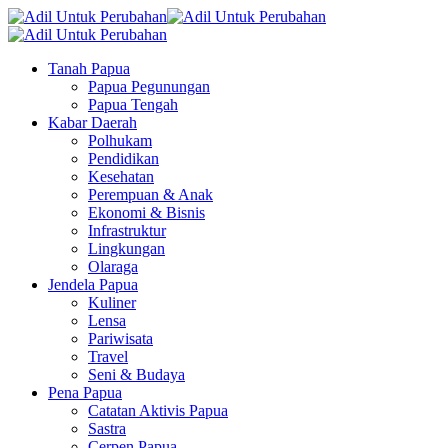
Tanah Papua
Papua Pegunungan
Papua Tengah
Kabar Daerah
Polhukam
Pendidikan
Kesehatan
Perempuan & Anak
Ekonomi & Bisnis
Infrastruktur
Lingkungan
Olaraga
Jendela Papua
Kuliner
Lensa
Pariwisata
Travel
Seni & Budaya
Pena Papua
Catatan Aktivis Papua
Sastra
Cerpen Papua