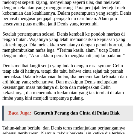
melompat seperti kijang, menyelinap seperti ular, dan melawan
dengan kekuatan yang mengguncang. Para penjajah terkejut oleh
keberanian dan keahliannya. Dalam pertempuran yang sengit, Denis
berhasil mengusir penjajah-penjajah itu dari hutan. Alam pun
tersenyum puas melihat janji Denis yang terpenuhi.
Setelah pertempuran selesai, Denis kembali ke pondok markas di
tengah hutan. Wajahnya yang lelah memancarkan kepuasan yang
tak terhingga. Dia meletakkan senjatanya dengan penuh hormat, lalu
menghembuskan nafas lega. “Terima kasih, alam,” ucap Denis
dengan tulus, “Aku takkan pernah menghianati janjiku padamu.”
Denis melihat langit senja yang indah dengan rasa syukur. Celin
tetap ada di hatinya, tetapi dia tahu bahwa cinta sejati tak pernah
memaksa. Dalam kedamaian hutan, dia menemukan kekuatan dan
arti hidup yang sebenarnya. Dan meskipun Denis melupakan
kesenangan masa mudanya di kota dan melepaskan Celin
kekasihnya, dia menemukan kedamaian yang tak ternilai di alam
rimba yang kini menjadi tempatnya pulang.
Baca Juga:
Gemuruh Perang dan Cinta di Pulau Biak
Tahun-tahun berlalu, dan Denis terus melanjutkan perjuangannya
sebagai gerilyawan. Namun, takdir berkata lain ketika dia terluka