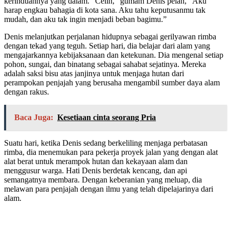
kerinduannya yang dalam. “Celin,” gumam Denis pelan, “Aku
harap engkau bahagia di kota sana. Aku tahu keputusanmu tak
mudah, dan aku tak ingin menjadi beban bagimu.”
Denis melanjutkan perjalanan hidupnya sebagai gerilyawan rimba
dengan tekad yang teguh. Setiap hari, dia belajar dari alam yang
mengajarkannya kebijaksanaan dan ketekunan. Dia mengenal setiap
pohon, sungai, dan binatang sebagai sahabat sejatinya. Mereka
adalah saksi bisu atas janjinya untuk menjaga hutan dari
perampokan penjajah yang berusaha mengambil sumber daya alam
dengan rakus.
Baca Juga:
Kesetiaan cinta seorang Pria
Suatu hari, ketika Denis sedang berkeliling menjaga perbatasan
rimba, dia menemukan para pekerja proyek jalan yang dengan alat
alat berat untuk merampok hutan dan kekayaan alam dan
menggusur warga. Hati Denis berdetak kencang, dan api
semangatnya membara. Dengan keberanian yang meluap, dia
melawan para penjajah dengan ilmu yang telah dipelajarinya dari
alam.