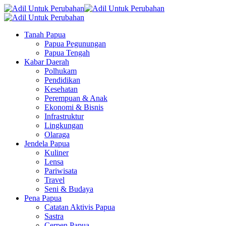
Tanah Papua
Papua Pegunungan
Papua Tengah
Kabar Daerah
Polhukam
Pendidikan
Kesehatan
Perempuan & Anak
Ekonomi & Bisnis
Infrastruktur
Lingkungan
Olaraga
Jendela Papua
Kuliner
Lensa
Pariwisata
Travel
Seni & Budaya
Pena Papua
Catatan Aktivis Papua
Sastra
Cerpen Papua