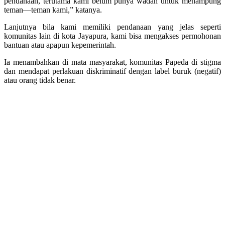
pendanaan, terutama kami belum punya wadah untuk menampung
teman—teman kami,” katanya.
Lanjutnya bila kami memiliki pendanaan yang jelas seperti
komunitas lain di kota Jayapura, kami bisa mengakses permohonan
bantuan atau apapun kepemerintah.
Ia menambahkan di mata masyarakat, komunitas Papeda di stigma
dan mendapat perlakuan diskriminatif dengan label buruk (negatif)
atau orang tidak benar.