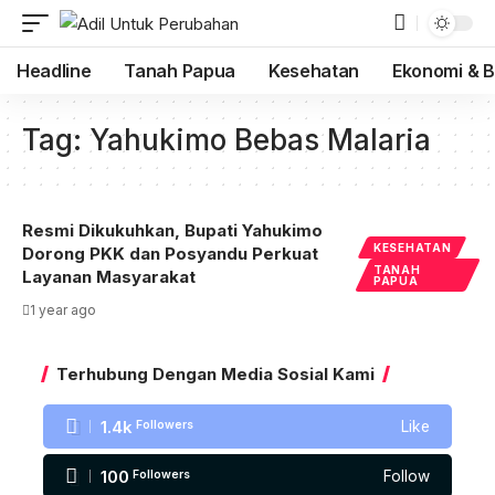
Headline
Tanah Papua
Kesehatan
Ekonomi & B
Tag:
Yahukimo Bebas Malaria
Resmi Dikukuhkan, Bupati Yahukimo
KESEHATAN
Dorong PKK dan Posyandu Perkuat
TANAH
Layanan Masyarakat
PAPUA
1 year ago
Terhubung Dengan Media Sosial Kami
1.4k
Followers
Like
100
Followers
Follow