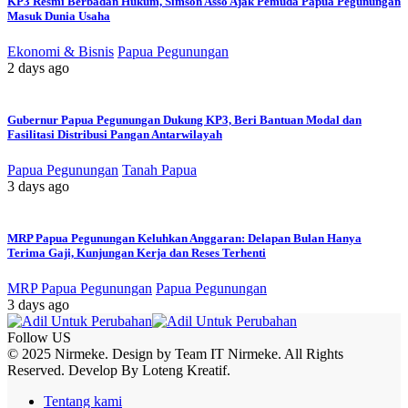
KP3 Resmi Berbadan Hukum, Simson Asso Ajak Pemuda Papua Pegunungan
Masuk Dunia Usaha
Ekonomi & Bisnis
Papua Pegunungan
2 days ago
Gubernur Papua Pegunungan Dukung KP3, Beri Bantuan Modal dan
Fasilitasi Distribusi Pangan Antarwilayah
Papua Pegunungan
Tanah Papua
3 days ago
MRP Papua Pegunungan Keluhkan Anggaran: Delapan Bulan Hanya
Terima Gaji, Kunjungan Kerja dan Reses Terhenti
MRP Papua Pegunungan
Papua Pegunungan
3 days ago
Follow US
© 2025 Nirmeke. Design by Team IT Nirmeke. All Rights
Reserved. Develop By Loteng Kreatif.
Tentang kami