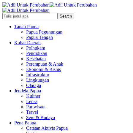
Tanah Papua
Papua Pegunungan
Papua Tengah
Kabar Daerah
Polhukam
Pendidikan
Kesehatan
Perempuan & Anak
Ekonomi & Bisnis
Infrastruktur
Lingkungan
Olaraga
Jendela Papua
Kuliner
Lensa
Pariwisata
Travel
Seni & Budaya
Pena Papua
Catatan Aktivis Papua