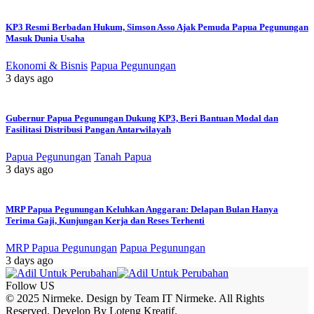
KP3 Resmi Berbadan Hukum, Simson Asso Ajak Pemuda Papua Pegunungan
Masuk Dunia Usaha
Ekonomi & Bisnis
Papua Pegunungan
3 days ago
Gubernur Papua Pegunungan Dukung KP3, Beri Bantuan Modal dan
Fasilitasi Distribusi Pangan Antarwilayah
Papua Pegunungan
Tanah Papua
3 days ago
MRP Papua Pegunungan Keluhkan Anggaran: Delapan Bulan Hanya
Terima Gaji, Kunjungan Kerja dan Reses Terhenti
MRP Papua Pegunungan
Papua Pegunungan
3 days ago
Follow US
© 2025 Nirmeke. Design by Team IT Nirmeke. All Rights
Reserved. Develop By Loteng Kreatif.