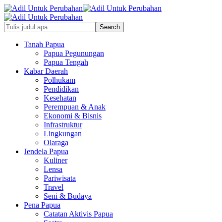
Tanah Papua
Papua Pegunungan
Papua Tengah
Kabar Daerah
Polhukam
Pendidikan
Kesehatan
Perempuan & Anak
Ekonomi & Bisnis
Infrastruktur
Lingkungan
Olaraga
Jendela Papua
Kuliner
Lensa
Pariwisata
Travel
Seni & Budaya
Pena Papua
Catatan Aktivis Papua