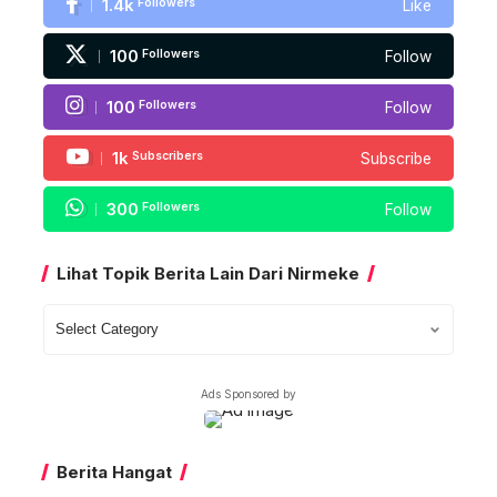
1.4k
Followers
Like
100
Followers
Follow
100
Followers
Follow
1k
Subscribers
Subscribe
300
Followers
Follow
Lihat Topik Berita Lain Dari Nirmeke
Lihat
Topik
Berita
Ads Sponsored by
Lain
Dari
Nirmeke
Berita Hangat