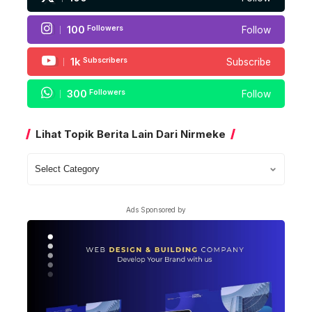
100
Followers
Follow
1k
Subscribers
Subscribe
300
Followers
Follow
Lihat Topik Berita Lain Dari Nirmeke
Lihat
Topik
Berita
Ads Sponsored by
Lain
Dari
Nirmeke