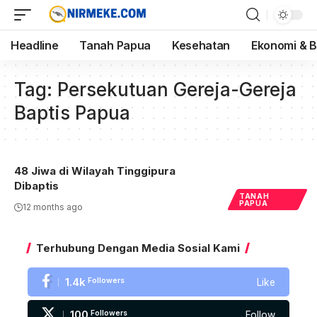
Headline
Tanah Papua
Kesehatan
Ekonomi & B
Tag:
Persekutuan Gereja-Gereja
Baptis Papua
48 Jiwa di Wilayah Tinggipura
Dibaptis
TANAH
PAPUA
12 months ago
Terhubung Dengan Media Sosial Kami
1.4k
Followers
Like
100
Followers
Follow