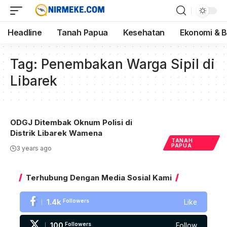
Headline
Tanah Papua
Kesehatan
Ekonomi & B
Tag:
Penembakan Warga Sipil di
Libarek
ODGJ Ditembak Oknum Polisi di
Distrik Libarek Wamena
TANAH
PAPUA
3 years ago
Terhubung Dengan Media Sosial Kami
1.4k
Followers
Like
100
Followers
Follow