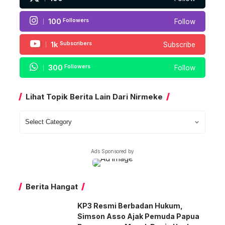
100
Followers
Follow
1k
Subscribers
Subscribe
300
Followers
Follow
Lihat Topik Berita Lain Dari Nirmeke
Lihat
Topik
Berita
Ads Sponsored by
Lain
Dari
Nirmeke
Berita Hangat
KP3 Resmi Berbadan Hukum,
Simson Asso Ajak Pemuda Papua