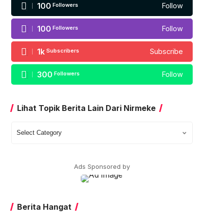
100
Followers
Follow
100
Followers
Follow
1k
Subscribers
Subscribe
300
Followers
Follow
Lihat Topik Berita Lain Dari Nirmeke
Lihat
Topik
Berita
Lain
Ads Sponsored by
Dari
Nirmeke
Berita Hangat