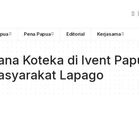
apua
Pena Papua
Editorial
Kerjasama
na Koteka di Ivent Papu
asyarakat Lapago