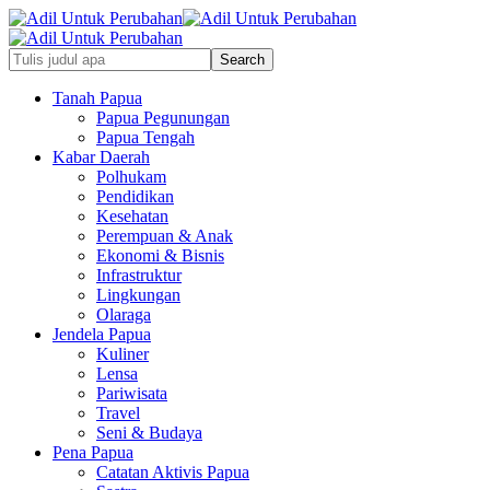
Tanah Papua
Papua Pegunungan
Papua Tengah
Kabar Daerah
Polhukam
Pendidikan
Kesehatan
Perempuan & Anak
Ekonomi & Bisnis
Infrastruktur
Lingkungan
Olaraga
Jendela Papua
Kuliner
Lensa
Pariwisata
Travel
Seni & Budaya
Pena Papua
Catatan Aktivis Papua