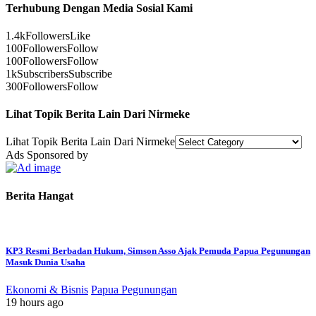
Terhubung Dengan Media Sosial Kami
1.4k
Followers
Like
100
Followers
Follow
100
Followers
Follow
1k
Subscribers
Subscribe
300
Followers
Follow
Lihat Topik Berita Lain Dari Nirmeke
Lihat Topik Berita Lain Dari Nirmeke
Ads Sponsored by
Berita Hangat
KP3 Resmi Berbadan Hukum, Simson Asso Ajak Pemuda Papua Pegunungan
Masuk Dunia Usaha
Ekonomi & Bisnis
Papua Pegunungan
19 hours ago