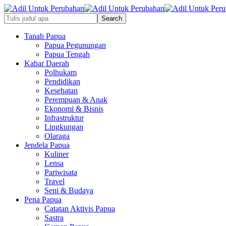
Tanah Papua
Papua Pegunungan
Papua Tengah
Kabar Daerah
Polhukam
Pendidikan
Kesehatan
Perempuan & Anak
Ekonomi & Bisnis
Infrastruktur
Lingkungan
Olaraga
Jendela Papua
Kuliner
Lensa
Pariwisata
Travel
Seni & Budaya
Pena Papua
Catatan Aktivis Papua
Sastra