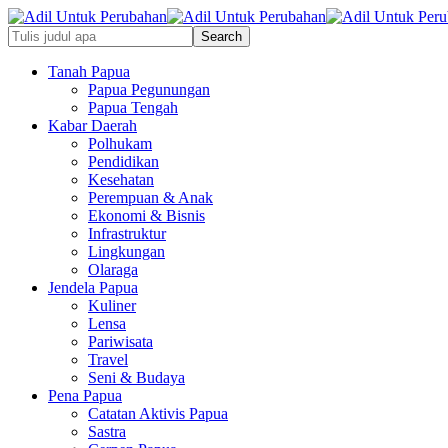
Tanah Papua
Papua Pegunungan
Papua Tengah
Kabar Daerah
Polhukam
Pendidikan
Kesehatan
Perempuan & Anak
Ekonomi & Bisnis
Infrastruktur
Lingkungan
Olaraga
Jendela Papua
Kuliner
Lensa
Pariwisata
Travel
Seni & Budaya
Pena Papua
Catatan Aktivis Papua
Sastra