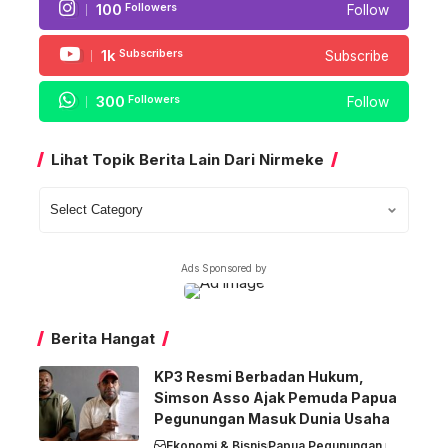
100
Followers
Follow
1k
Subscribers
Subscribe
300
Followers
Follow
Lihat Topik Berita Lain Dari Nirmeke
Lihat
Topik
Berita
Ads Sponsored by
Lain
Dari
Nirmeke
Berita Hangat
KP3 Resmi Berbadan Hukum,
Simson Asso Ajak Pemuda Papua
Pegunungan Masuk Dunia Usaha
Ekonomi & Bisnis
Papua Pegunungan