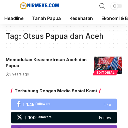
Headline
Tanah Papua
Kesehatan
Ekonomi & B
Tag:
Otsus Papua dan Aceh
Memadukan Keasimetrisan Aceh dan
Papua
EDITORIAL
3 years ago
Terhubung Dengan Media Sosial Kami
1.4k
Followers
Like
100
Followers
Follow