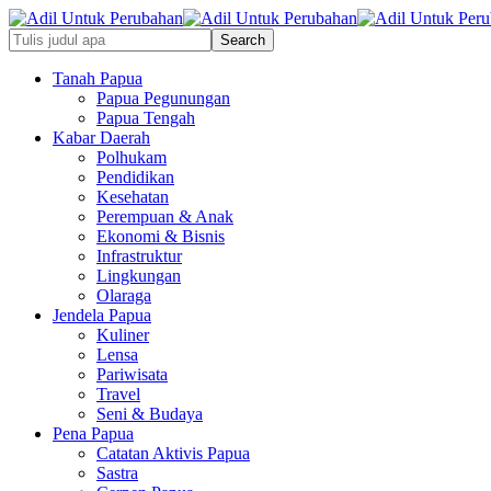
Tanah Papua
Papua Pegunungan
Papua Tengah
Kabar Daerah
Polhukam
Pendidikan
Kesehatan
Perempuan & Anak
Ekonomi & Bisnis
Infrastruktur
Lingkungan
Olaraga
Jendela Papua
Kuliner
Lensa
Pariwisata
Travel
Seni & Budaya
Pena Papua
Catatan Aktivis Papua
Sastra