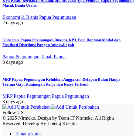
KP3 Resmi Berbadan Hukum, Simson Asso Ajak Pemuda Papua Pegunungan
Masuk Dunia Usaha
Ekonomi & Bisnis
Papua Pegunungan
2 days ago
Gubernur Papua Pegunungan Dukung KP3, Beri Bantuan Modal dan
Fasilitasi Distribusi Pangan Antarwilayah
Papua Pegunungan
Tanah Papua
3 days ago
MRP Papua Pegunungan Keluhkan Anggaran: Delapan Bulan Hanya
Terima Gaji, Kunjungan Kerja dan Reses Terhenti
MRP Papua Pegunungan
Papua Pegunungan
3 days ago
Follow US
© 2025 Nirmeke. Design by Team IT Nirmeke. All Rights
Reserved. Develop By Loteng Kreatif.
Tentang kami