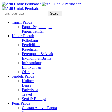
Tanah Papua
Papua Pegunungan
Papua Tengah
Kabar Daerah
Polhukam
Pendidikan
Kesehatan
Perempuan & Anak
Ekonomi & Bisnis
Infrastruktur
Lingkungan
Olaraga
Jendela Papua
Kuliner
Lensa
Pariwisata
Travel
Seni & Budaya
Pena Papua
Catatan Aktivis Papua