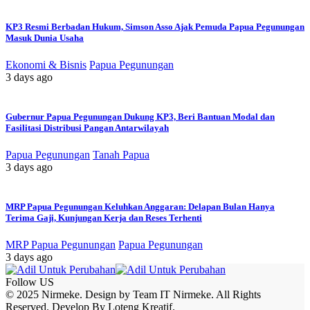
KP3 Resmi Berbadan Hukum, Simson Asso Ajak Pemuda Papua Pegunungan
Masuk Dunia Usaha
Ekonomi & Bisnis
Papua Pegunungan
3 days ago
Gubernur Papua Pegunungan Dukung KP3, Beri Bantuan Modal dan
Fasilitasi Distribusi Pangan Antarwilayah
Papua Pegunungan
Tanah Papua
3 days ago
MRP Papua Pegunungan Keluhkan Anggaran: Delapan Bulan Hanya
Terima Gaji, Kunjungan Kerja dan Reses Terhenti
MRP Papua Pegunungan
Papua Pegunungan
3 days ago
Follow US
© 2025 Nirmeke. Design by Team IT Nirmeke. All Rights
Reserved. Develop By Loteng Kreatif.