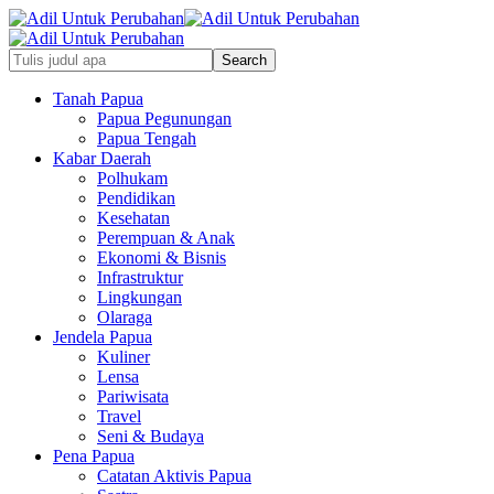
Tanah Papua
Papua Pegunungan
Papua Tengah
Kabar Daerah
Polhukam
Pendidikan
Kesehatan
Perempuan & Anak
Ekonomi & Bisnis
Infrastruktur
Lingkungan
Olaraga
Jendela Papua
Kuliner
Lensa
Pariwisata
Travel
Seni & Budaya
Pena Papua
Catatan Aktivis Papua