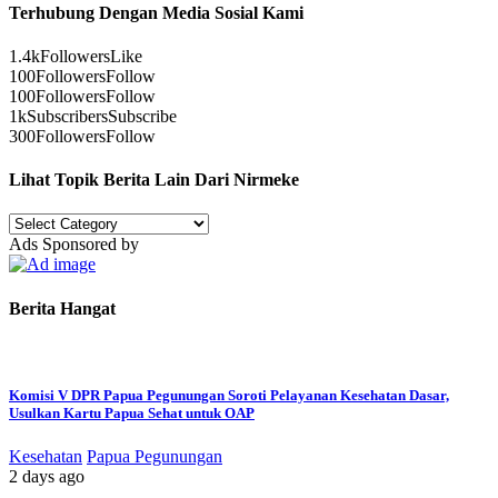
Terhubung Dengan Media Sosial Kami
1.4k
Followers
Like
100
Followers
Follow
100
Followers
Follow
1k
Subscribers
Subscribe
300
Followers
Follow
Lihat Topik Berita Lain Dari Nirmeke
Lihat
Topik
Ads Sponsored by
Berita
Lain
Dari
Berita Hangat
Nirmeke
Komisi V DPR Papua Pegunungan Soroti Pelayanan Kesehatan Dasar,
Usulkan Kartu Papua Sehat untuk OAP
Kesehatan
Papua Pegunungan
2 days ago