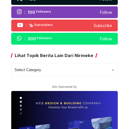
100
Followers
Follow
1k
Subscribers
Subscribe
300
Followers
Follow
Lihat Topik Berita Lain Dari Nirmeke
Lihat
Topik
Berita
Ads Sponsored by
Lain
Dari
Nirmeke