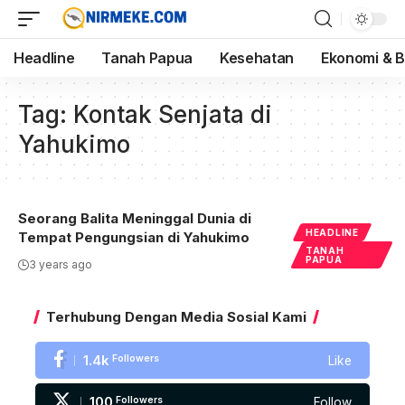
Headline
Tanah Papua
Kesehatan
Ekonomi & B
Tag:
Kontak Senjata di
Yahukimo
Seorang Balita Meninggal Dunia di
HEADLINE
Tempat Pengungsian di Yahukimo
TANAH
PAPUA
3 years ago
Terhubung Dengan Media Sosial Kami
1.4k
Followers
Like
100
Followers
Follow