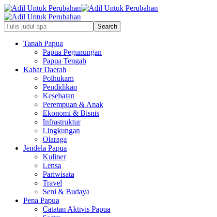
Tanah Papua
Papua Pegunungan
Papua Tengah
Kabar Daerah
Polhukam
Pendidikan
Kesehatan
Perempuan & Anak
Ekonomi & Bisnis
Infrastruktur
Lingkungan
Olaraga
Jendela Papua
Kuliner
Lensa
Pariwisata
Travel
Seni & Budaya
Pena Papua
Catatan Aktivis Papua