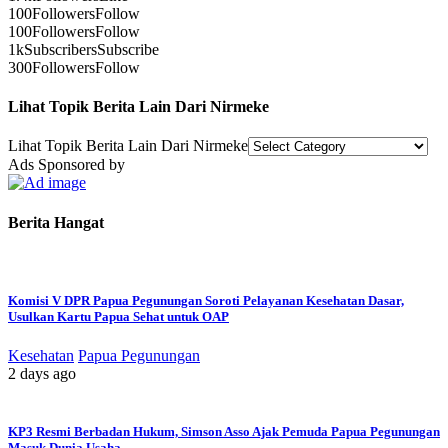
100
Followers
Follow
100
Followers
Follow
1k
Subscribers
Subscribe
300
Followers
Follow
Lihat Topik Berita Lain Dari Nirmeke
Lihat Topik Berita Lain Dari Nirmeke
Ads Sponsored by
Berita Hangat
Komisi V DPR Papua Pegunungan Soroti Pelayanan Kesehatan Dasar,
Usulkan Kartu Papua Sehat untuk OAP
Kesehatan
Papua Pegunungan
2 days ago
KP3 Resmi Berbadan Hukum, Simson Asso Ajak Pemuda Papua Pegunungan
Masuk Dunia Usaha