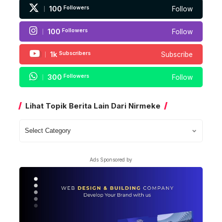
100
Followers
Follow
100
Followers
Follow
1k
Subscribers
Subscribe
300
Followers
Follow
Lihat Topik Berita Lain Dari Nirmeke
Lihat
Topik
Berita
Ads Sponsored by
Lain
Dari
Nirmeke