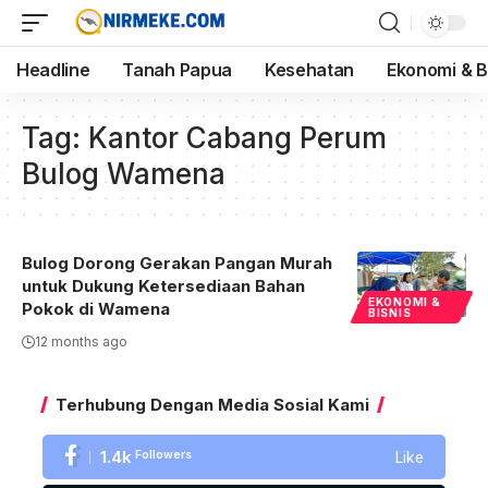
Headline
Tanah Papua
Kesehatan
Ekonomi & B
Tag:
Kantor Cabang Perum
Bulog Wamena
Bulog Dorong Gerakan Pangan Murah
untuk Dukung Ketersediaan Bahan
EKONOMI &
Pokok di Wamena
BISNIS
12 months ago
Terhubung Dengan Media Sosial Kami
1.4k
Followers
Like