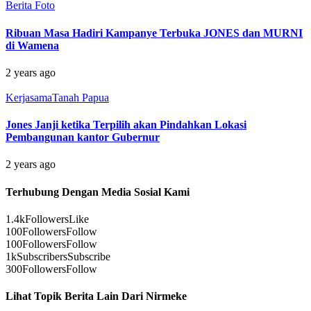
Berita Foto
Ribuan Masa Hadiri Kampanye Terbuka JONES dan MURNI
di Wamena
2 years ago
Kerjasama
Tanah Papua
Jones Janji ketika Terpilih akan Pindahkan Lokasi
Pembangunan kantor Gubernur
2 years ago
Terhubung Dengan Media Sosial Kami
1.4k
Followers
Like
100
Followers
Follow
100
Followers
Follow
1k
Subscribers
Subscribe
300
Followers
Follow
Lihat Topik Berita Lain Dari Nirmeke