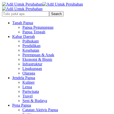
Tanah Papua
Papua Pegunungan
Papua Tengah
Kabar Daerah
Polhukam
Pendidikan
Kesehatan
Perempuan & Anak
Ekonomi & Bisnis
Infrastruktur
Lingkungan
Olaraga
Jendela Papua
Kuliner
Lensa
Pariwisata
Travel
Seni & Budaya
Pena Papua
Catatan Aktivis Papua