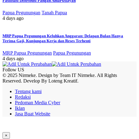
Fasilitasi Distribusi Pangan Antarwilayah
Papua Pegunungan
Tanah Papua
4 days ago
MRP Papua Pegunungan Keluhkan Anggaran: Delapan Bulan Hanya
Terima Gaji, Kunjungan Kerja dan Reses Terhenti
MRP Papua Pegunungan
Papua Pegunungan
4 days ago
Follow US
© 2025 Nirmeke. Design by Team IT Nirmeke. All Rights
Reserved. Develop By Loteng Kreatif.
Tentang kami
Redaksi
Pedoman Media Cyber
Iklan
Jasa Buat Website
×