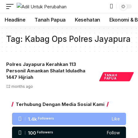
Headline
Tanah Papua
Kesehatan
Ekonomi & B
Tag:
Kabag Ops Polres Jayapura
Polres Jayapura Kerahkan 113
Personil Amankan Shalat Iduladha
TANAH
1447 Hijriah
PAPUA
2 months ago
Terhubung Dengan Media Sosial Kami
1.4k
Followers
Like
100
Followers
Follow