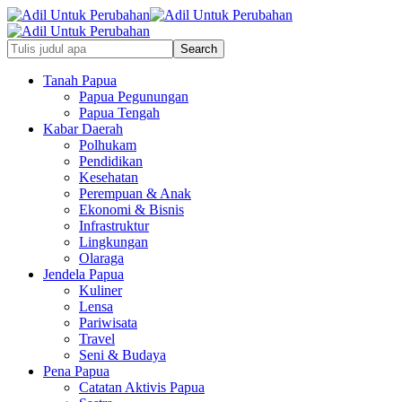
Tanah Papua
Papua Pegunungan
Papua Tengah
Kabar Daerah
Polhukam
Pendidikan
Kesehatan
Perempuan & Anak
Ekonomi & Bisnis
Infrastruktur
Lingkungan
Olaraga
Jendela Papua
Kuliner
Lensa
Pariwisata
Travel
Seni & Budaya
Pena Papua
Catatan Aktivis Papua