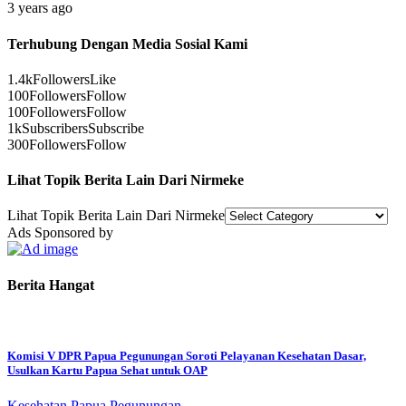
3 years ago
Terhubung Dengan Media Sosial Kami
1.4k
Followers
Like
100
Followers
Follow
100
Followers
Follow
1k
Subscribers
Subscribe
300
Followers
Follow
Lihat Topik Berita Lain Dari Nirmeke
Lihat Topik Berita Lain Dari Nirmeke
Ads Sponsored by
Berita Hangat
Komisi V DPR Papua Pegunungan Soroti Pelayanan Kesehatan Dasar,
Usulkan Kartu Papua Sehat untuk OAP
Kesehatan
Papua Pegunungan